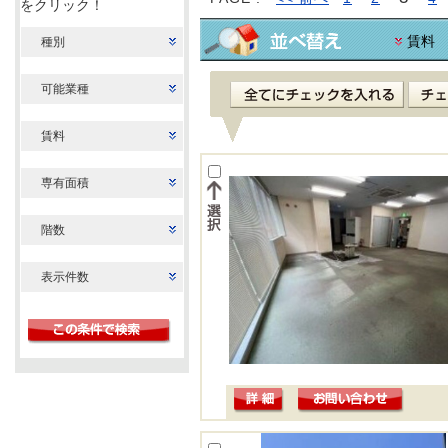
をクリック！
賃料
種別
可能業種
賃料
専有面積
階数
表示件数