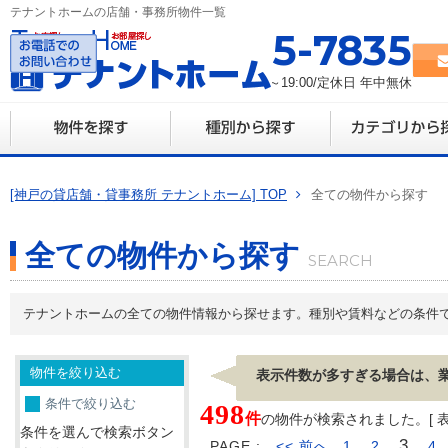
テナントホームの店舗・事務所物件一覧
078-335-7835
営業時間 10:00～19:00/定休日 年中無休
[神戸の貸店舗・貸事務所 テナントホーム] TOP
全ての物件から探す
全ての物件から探す
テナントホームの全ての物件情報から探せます。種別や賃料などの条件
物件を絞り込む
表示件数が多すぎる場合は、
条件で絞り込む
498
件
の物件が検索されました。[ 表示 
条件を選んで検索ボタン
3
PAGE :
<< 前へ
1
2
4