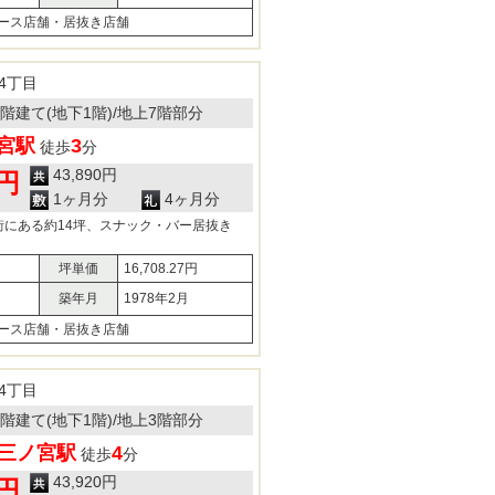
ース店舗・居抜き店舗
4丁目
11階建て(地下1階)/地上7階部分
宮駅
3
徒歩
分
43,890円
0円
1ヶ月分
4ヶ月分
街にある約14坪、スナック・バー居抜き
坪単価
16,708.27円
築年月
1978年2月
ース店舗・居抜き店舗
4丁目
11階建て(地下1階)/地上3階部分
三ノ宮駅
4
徒歩
分
43,920円
7円