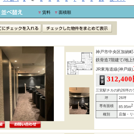
賃料
面積順
神戸市中央区加納町
鉄骨造7階建て/地上
JR東海道線(神戸線)
312,40
三宮駅チカの約26坪のラ
坪
26坪
2
専有面積
85.95m
種別
店舗・リ