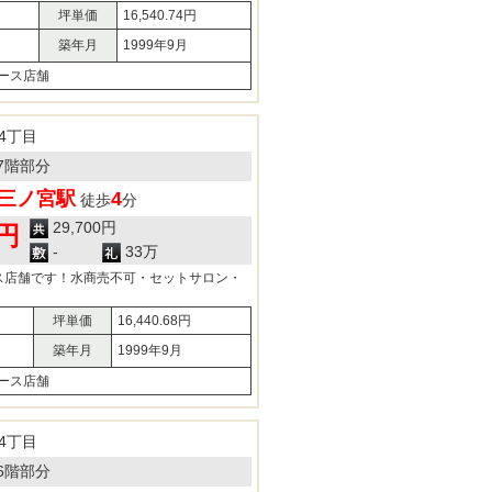
坪単価
16,540.74円
築年月
1999年9月
ース店舗
4丁目
7階部分
三ノ宮駅
4
徒歩
分
29,700円
0円
-
33万
ス店舗です！水商売不可・セットサロン・
坪単価
16,440.68円
築年月
1999年9月
ース店舗
4丁目
6階部分