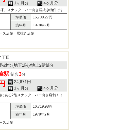
1ヶ月分
4ヶ月分
5坪、スナック・バー向き居抜き物件です...
坪単価
16,708.27円
築年月
1978年2月
ース店舗・居抜き店舗
4丁目
11階建て(地下1階)/地上2階部分
宮駅
3
徒歩
分
24,671円
7円
1ヶ月分
4ヶ月分
街にある2階スナック・バー向き店舗！イ
坪単価
16,719.98円
築年月
1978年2月
ース店舗