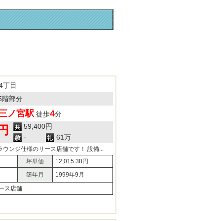
4丁目
5階部分
三ノ宮駅
4
徒歩
分
59,400円
0円
-
61万
ウンジ仕様のリース店舗です！ 設備...
坪単価
12,015.38円
築年月
1999年9月
ース店舗