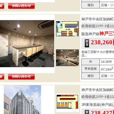
種別
店舗・リ
神戸市中央区加納町
鉄骨鉄筋ｺﾝｸﾘｰﾄ造
神戸三
阪急神戸線
238,26
各線三宮駅チカの繁華
店...
坪
14.26坪
2
専有面積
47.14m
種別
店舗・リ
神戸市中央区加納町
鉄骨鉄筋ｺﾝｸﾘｰﾄ造
JR東海道線(神戸線)
238,42