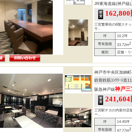
JR東海道線(神戸線)
162,80
三宮繁華街の6階スナ
サ...
坪
10.2坪
2
専有面積
33.72m
種別
店舗・リ
神戸市中央区加納町
鉄骨鉄筋ｺﾝｸﾘｰﾄ造
神戸三
阪急神戸線
241,60
三宮駅チカの内装付店
ー...
坪
14.45坪
2
専有面積
47.77m