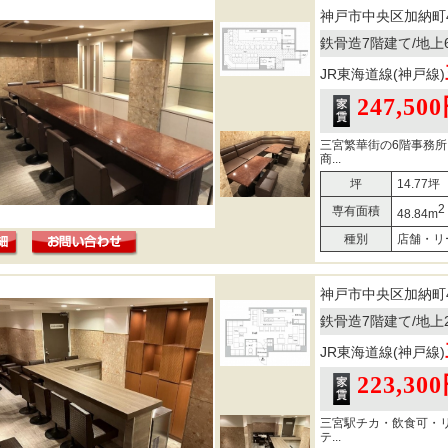
神戸市中央区加納町
鉄骨造7階建て/地上
JR東海道線(神戸線)
247,50
三宮繁華街の6階事務
商...
坪
14.77坪
2
専有面積
48.84m
種別
店舗・リ
神戸市中央区加納町
鉄骨造7階建て/地上
JR東海道線(神戸線)
223,30
三宮駅チカ・飲食可・
テ...