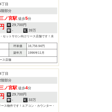
4丁目
6階部分
三ノ宮駅
5
徒歩
分
29,700円
0円
-
39万
所・セットサロン向けリース店舗です！水
坪単価
16,756.94円
築年月
1996年11月
ース店舗
4丁目
2階部分
三ノ宮駅
4
徒歩
分
29,700円
0円
-
33万
リース物件です！エアコン・カウンター・