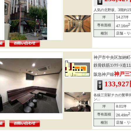
人気の北野坂、3階約1
坪
14.27坪
2
専有面積
47.16m
種別
店舗・リ
神戸市中央区加納町
鉄骨鉄筋ｺﾝｸﾘｰﾄ造
神戸三
阪急神戸線
133,92
各線三宮駅チカの繁華
ン...
坪
8.01坪
2
専有面積
26.49m
種別
店舗・リ