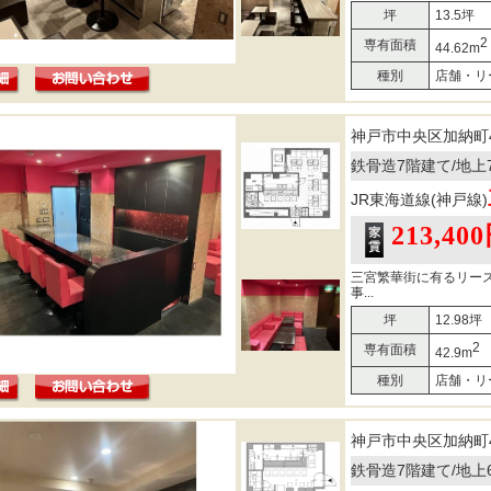
坪
13.5坪
2
専有面積
44.62m
種別
店舗・リ
神戸市中央区加納町
鉄骨造7階建て/地上
JR東海道線(神戸線)
213,40
三宮繁華街に有るリー
事...
坪
12.98坪
2
専有面積
42.9m
種別
店舗・リ
神戸市中央区加納町
鉄骨造7階建て/地上