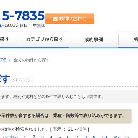
35-7835
0～19:00/定休日 年中無休
OP
全ての物件から探す
探す
せます。種別や賃料などの条件で絞り込むことも可能です。
表示件数が多すぎる場合は、業種・階数等で絞り込みができます。
の物件が検索されました。[ 表示 ： 21～40件 ]
2
<< 前へ
1
3
4
5
6
7
8
9
10
次へ >>