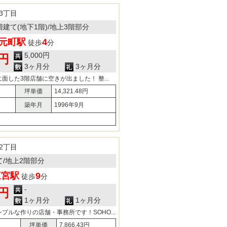
3丁目
5階建て(地下1階)/地上3階部分
元町駅
4
徒歩
分
5,000円
0円
3ヶ月分
3ヶ月分
面した3階店舗に空きが出ました！ 整...
坪単価
14,321.48円
築年月
1996年9月
2丁目
建て/地上2階部分
三宮駅
9
徒歩
分
-
0円
1ヶ月分
1ヶ月分
プルな作りの店舗・事務所です！SOHO...
坪単価
7,866.43円