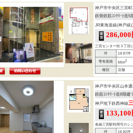
神戸市中央区三宮町
鉄骨鉄筋ｺﾝｸﾘｰﾄ造
JR東海道線(神戸線)
286,00
三宮センター街３丁目に
坪
19.97坪
2
専有面積
66m
種別
店舗
神戸市中央区山本通
鉄筋ｺﾝｸﾘｰﾄ造8階
神戸地下鉄西神線
133,10
各線三宮駅利用可のシン
坪
16.92坪