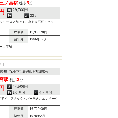
三ノ宮駅
5
徒歩
分
29,700円
0円
-
33万
ックリース店舗です。水商売不可・セット
坪単価
15,960.78円
築年月
1996年12月
ース店舗
4丁目
11階建て(地下1階)/地上7階部分
宮駅
3
徒歩
分
44,506円
4円
1ヶ月分
4ヶ月分
舗です。スナック・バー向き。エレベータ
坪単価
16,720.00円
築年月
1978年2月