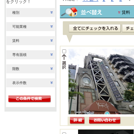
をクリック！
賃料
種別
可能業種
賃料
専有面積
階数
表示件数