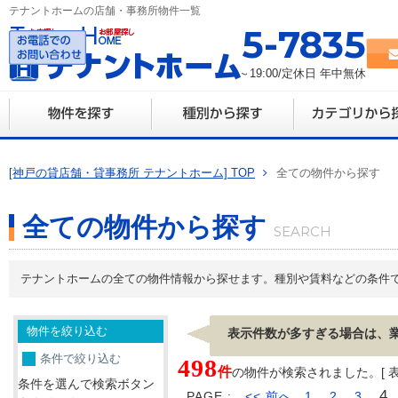
テナントホームの店舗・事務所物件一覧
078-335-7835
営業時間 10:00～19:00/定休日 年中無休
[神戸の貸店舗・貸事務所 テナントホーム] TOP
全ての物件から探す
全ての物件から探す
テナントホームの全ての物件情報から探せます。種別や賃料などの条件
物件を絞り込む
表示件数が多すぎる場合は、
条件で絞り込む
498
件
の物件が検索されました。[ 表示 
条件を選んで検索ボタン
4
PAGE :
<< 前へ
1
2
3