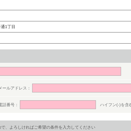
通1丁目
。
メールアドレス：
電話番号：
ハイフン(-)を含む半
ので、よろしければご希望の条件を入力してください