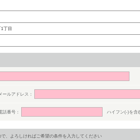
1丁目
。
メールアドレス：
電話番号：
ハイフン(-)を含む半
ので、よろしければご希望の条件を入力してください