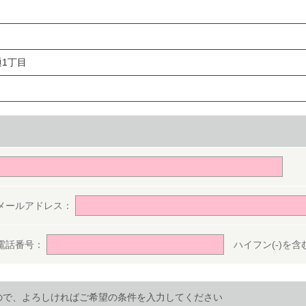
1丁目
。
メールアドレス：
電話番号：
ハイフン(-)を含む半
ので、よろしければご希望の条件を入力してください