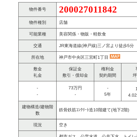
200027011842
物件番号
物件種別
店舗
可能業種
美容関係・物販・軽飲食
交通
JR東海道線(神戸線)三ノ宮より徒歩5分
所在地
神戸市中央区三宮町1丁目
敷金
保証金
権利金
礼金
敷引・償却金
契約期間
坪
-
73万円
-
-
-
5年
4.0
建物構造/建物階
鉄骨鉄筋ｺﾝｸﾘｰﾄ造10階建て(地下2階)
数
現況
空き
都市ガス、公営水道、公共下水、トイレ