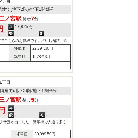
2丁目
9階建て(地下2階)/地下1階部分
三ノ宮駅
7
徒歩
分
19,625円
円
-
-
館でこちらのお値段です。占い店舗跡、飲...
坪単価
22,297.30円
築年月
1978年3月
1丁目
10階建て(地下2階)/地下1階部分
三ノ宮駅
5
徒歩
分
-
0円
-
-
空き予定が出ました！繁華街で人通り多く
坪単価
30,099.50円