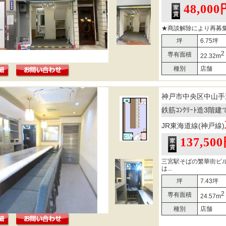
48,000
★商談解除により再募集
坪
6.75坪
2
専有面積
22.32m
種別
店舗
神戸市中央区中山手
鉄筋ｺﾝｸﾘｰﾄ造3階
JR東海道線(神戸線)
137,50
三宮駅そばの繁華街ビ
は...
坪
7.43坪
2
専有面積
24.57m
種別
店舗