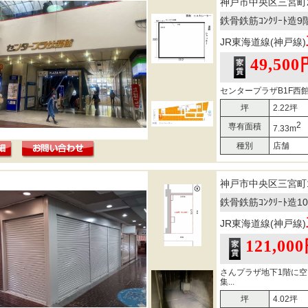
神戸市中央区三宮町
鉄骨鉄筋ｺﾝｸﾘｰﾄ造
JR東海道線(神戸線)
49,500
センタープラザB1F西
坪
2.22坪
2
専有面積
7.33m
種別
店舗
神戸市中央区三宮町
鉄骨鉄筋ｺﾝｸﾘｰﾄ造
JR東海道線(神戸線)
121,00
さんプラザ地下1階に
集...
坪
4.02坪