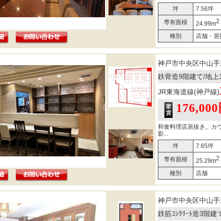
坪
7.56坪
2
専有面積
24.99m
種別
店舗・居
神戸市中央区中山手
鉄骨造9階建て/地上
JR東海道線(神戸線)
176,00
和食料理店居抜き。カ
影...
坪
7.65坪
2
専有面積
25.29m
種別
店舗
神戸市中央区中山手
鉄筋ｺﾝｸﾘｰﾄ造3階