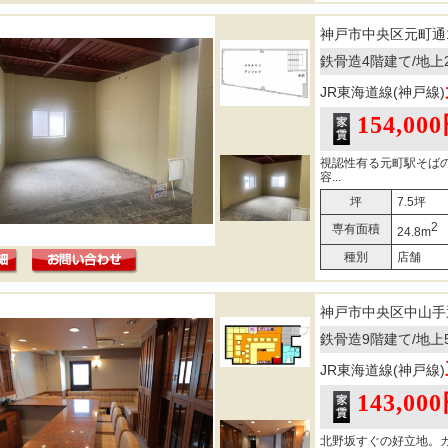
神戸市中央区元町通
鉄骨造4階建て/地上
JR東海道線(神戸線)
154,00
視認性有る元町駅そば
容...
坪
7.5坪
2
専有面積
24.8m
種別
店舗
神戸市中央区中山手
鉄骨造9階建て/地上
JR東海道線(神戸線)
143,00
北野坂すぐの好立地。カウ