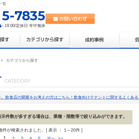
一覧
35-7835
0～19:00/定休日 年中無休
カテゴリから探す
す
た。飲食店の開業をお考えの方はこちら！飲食向けテナントに関するよくある
表示件数が多すぎる場合は、業種・階数等で絞り込みができます。
物件が検索されました。[ 表示 ： 1～20件 ]
1
2
3
4
5
次へ >>