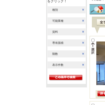
をクリック！
種別
可能業種
賃料
専有面積
階数
表示件数