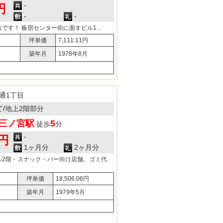
-
円
-
-
です！ 板宿センター街に面すビル1...
坪単価
7,111.11円
築年月
1978年8月
通1丁目
建て/地上2階部分
三ノ宮駅
5
徒歩
分
-
0円
1ヶ月分
2ヶ月分
ル2階・スナック・バー向け店舗。ゴミ代
坪単価
18,506.06円
築年月
1979年5月