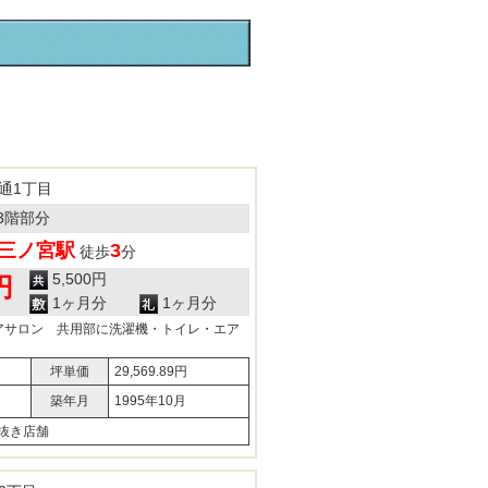
通1丁目
3階部分
三ノ宮駅
3
徒歩
分
5,500円
円
1ヶ月分
1ヶ月分
アサロン 共用部に洗濯機・トイレ・エア
坪単価
29,569.89円
築年月
1995年10月
抜き店舗