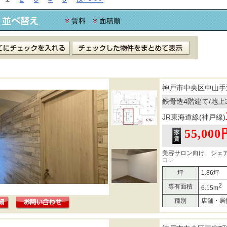
賃料
面積順
神戸市中央区中山手
鉄骨造4階建て/地上
JR東海道線(神戸線)
55,000
美容サロン向け シェ
コ...
坪
1.86坪
2
専有面積
6.15m
種別
店舗・居