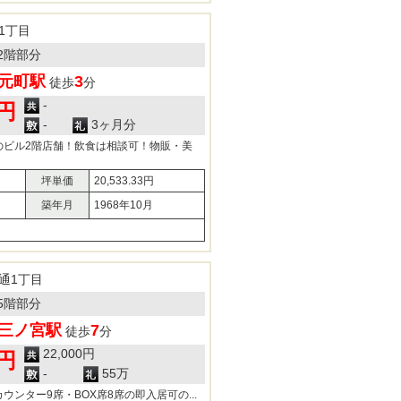
1丁目
2階部分
元町駅
3
徒歩
分
-
0円
-
3ヶ月分
のビル2階店舗！飲食は相談可！物販・美
坪単価
20,533.33円
築年月
1968年10月
通1丁目
5階部分
三ノ宮駅
7
徒歩
分
22,000円
0円
-
55万
ンター9席・BOX席8席の即入居可の...