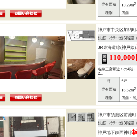
2
専有面積
13.29m
種別
店舗
神戸市中央区加納町
鉄筋ｺﾝｸﾘｰﾄ造6階建
JR東海道線(神戸線)
110,00
各線三宮駅近くの4階
2...
坪
5坪
2
専有面積
16.52m
種別
店舗・居
神戸市須磨区前池町
鉄筋ｺﾝｸﾘｰﾄ造3階
神戸地下鉄西神線