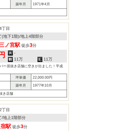
築年月
1971年4月
4丁目
て(地下1階)/地上4階部分
三ノ宮駅
3
徒歩
分
-
0円
11万
11万
・バー居抜き店舗に空きが出ました！平成
坪単価
22,000.00円
築年月
1977年10月
抜き店舗
2丁目
建て/地上1階部分
板宿駅
3
徒歩
分