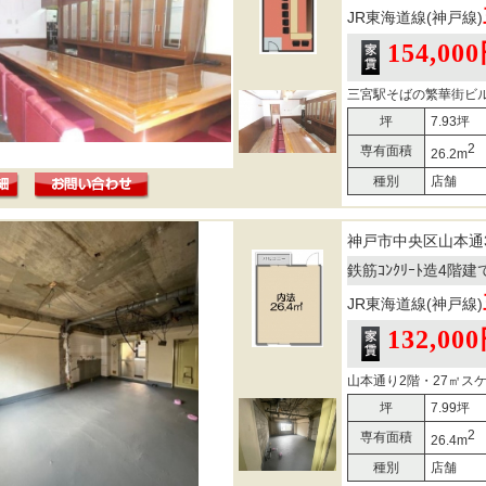
JR東海道線(神戸線)
154,00
三宮駅そばの繁華街ビル
坪
7.93坪
2
専有面積
26.2m
種別
店舗
神戸市中央区山本通
鉄筋ｺﾝｸﾘｰﾄ造4階
JR東海道線(神戸線)
132,00
山本通り2階・27㎡スケ
坪
7.99坪
2
専有面積
26.4m
種別
店舗