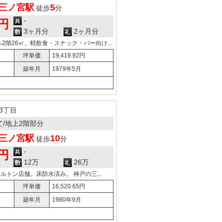
三ノ宮駅
5
徒歩
分
-
0円
3ヶ月分
2ヶ月分
2階26㎡。軽飲食・スナック・バー向け...
坪単価
19,419.92円
築年月
1979年5月
3丁目
建て/地上2階部分
三ノ宮駅
10
徒歩
分
-
0円
12万
26万
ルトン店舗。床防水済み。 神戸の三...
坪単価
16,520.65円
築年月
1980年9月