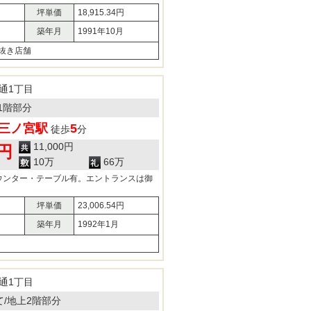
坪単価
18,915.34円
築年月
1991年10月
抜き店舗
通1丁目
1階部分
三ノ宮駅
5
徒歩
分
11,000円
0円
10万
66万
ウンター・テーブル有。エントランスは御
坪単価
23,006.54円
築年月
1992年1月
通1丁目
建て/地上2階部分