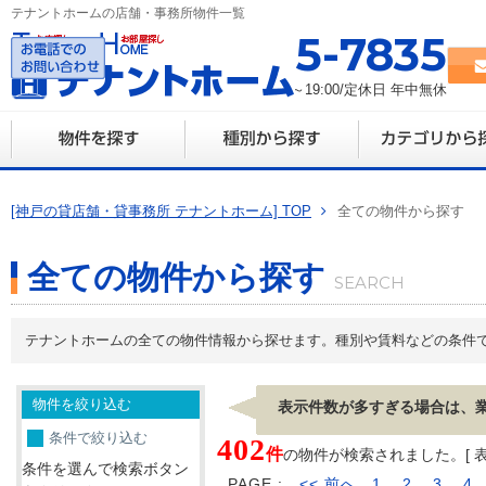
テナントホームの店舗・事務所物件一覧
078-335-7835
営業時間 10:00～19:00/定休日 年中無休
[神戸の貸店舗・貸事務所 テナントホーム] TOP
全ての物件から探す
全ての物件から探す
テナントホームの全ての物件情報から探せます。種別や賃料などの条件
物件を絞り込む
表示件数が多すぎる場合は、
条件で絞り込む
402
件
の物件が検索されました。[ 表示 
条件を選んで検索ボタン
PAGE :
<< 前へ
1
2
3
4