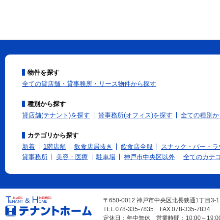
物件を探す
全ての貸店舗・貸事務所・リース物件から探す
種別から探す
貸店舗(テナント)を探す
貸事務所(オフィス)を探す
全ての種別か
カテゴリから探す
新着
1階店舗
飲食店居抜き
飲食店全般
スナック・バー・ラ
貸事務所
美容・医療
駐車場
神戸市中央区以外
全てのカテ
〒650-0012 神戸市中央区北長狭通1丁目3-
TEL:078-335-7835 FAX:078-335-7834
定休日：年中無休 営業時間：10:00～19:0