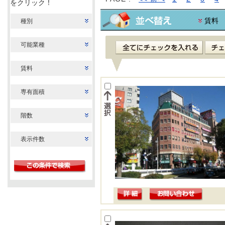
をクリック！
賃料
種別
可能業種
賃料
専有面積
階数
表示件数